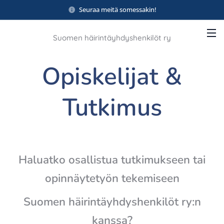
Seuraa meitä somessakin!
Suomen häirintäyhdyshenkilöt ry
Opiskelijat &
Tutkimus
Haluatko osallistua tutkimukseen tai
opinnäytetyön tekemiseen
Suomen häirintäyhdyshenkilöt ry:n
kanssa?