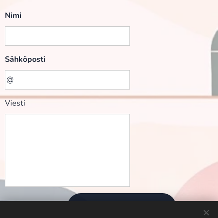
edelleen kehittämisen varaa. Tulokset osoittavat,
Nimi
että toiminnan, koulutuksen ja viestinnän
kehittäminen on tärkeää niin festivaalikävijöiden
kuin tapahtumajärjestäjienkin keskuudessa.
Sähköposti
Opinnäytetyö tuottaa Shyh ry:lle tutkittua ja
käytännönläheistä tie
toa
häirintäyhdyshenkilötoiminnan kehittämisen
tueksi.
Viesti
Opinnäytetyö on julkaistu Theseuksessa ja on
luettavissa
tässä
.
Lähetä