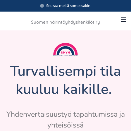
Seuraa meitä somessakin!
Suomen häirintäyhdyshenkilöt ry
Turvallisempi tila
kuuluu kaikille.
Yhdenvertaisuustyö tapahtumissa ja
yhteisöissä