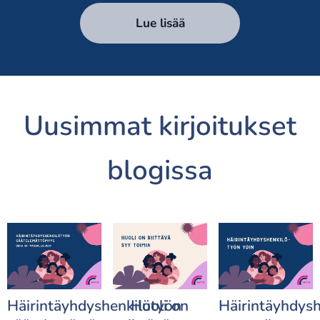
Lue lisää
Uusimmat kirjoitukset
blogissa
Häirintäyhdyshenkilötyön
Huoli on
Häirintäyhdys