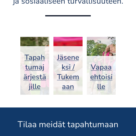
ja sosiaaliseen turvallisuuteen.
Tapah
Jäsene
tumaj
ksi /
Vapaa
ärjestä
Tukem
ehtoisi
jille
aan
lle
Tilaa meidät tapahtumaan